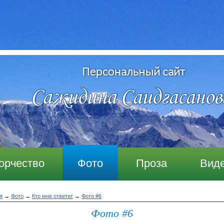
орчество
Фото
Проза
Вид
я
→
Фото
→
Кто мне ответит
→
Фото #6
Фото #6